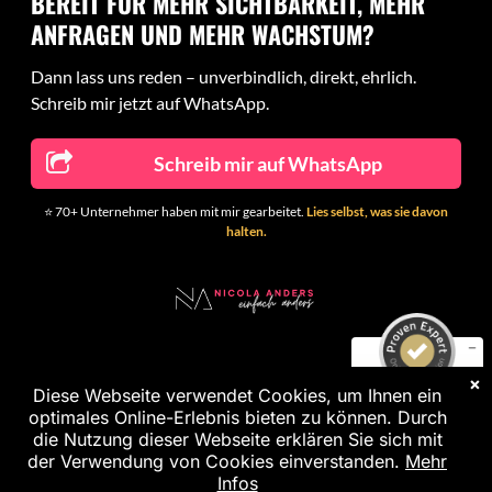
BEREIT FÜR MEHR SICHTBARKEIT, MEHR
ANFRAGEN UND MEHR WACHSTUM?
Dann lass uns reden – unverbindlich, direkt, ehrlich.
Schreib mir jetzt auf WhatsApp.
Schreib mir auf WhatsApp
Kundenbewertungen und Erfahrungen zu
⭐ 70+ Unternehmer haben mit mir gearbeitet.
Lies selbst, was sie davon
Nicola Anders - Einfach Anders
halten.
SEHR GUT
%
100
Empfehlungen auf
ProvenExpert.com
5,00
/
5,00
8
39
×
IMPRESSUM
DATENSCHUTZ
Bewertungen auf
1
Bewertungen von
Diese Webseite verwendet Cookies, um Ihnen ein
SEHR GUT
ProvenExpert.com
anderen Quelle
optimales Online-Erlebnis bieten zu können. Durch
die Nutzung dieser Webseite erklären Sie sich mit
47
Blick aufs ProvenExpert-Profil werfen
der Verwendung von Cookies einverstanden.
Mehr
Kundenbewertungen
Infos
07.03.2026
Authentizität